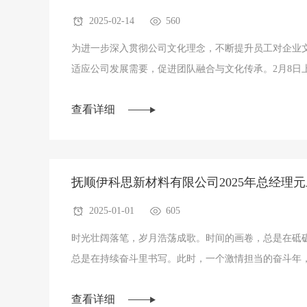
2025-02-14
560
为进一步深入贯彻公司文化理念，不断提升员工对企业
适应公司发展需要，促进团队融合与文化传承。2月8日上
李云涛主讲的关于“文化传承与思想创新——如何做一个
查看详细
培训在一楼会议室举行。公司各级领导及各部门员工通
深入学习企业文化内涵。
抚顺伊科思新材料有限公司2025年总经理
2025-01-01
605
时光壮阔落笔，岁月浩荡成歌。时间的画卷，总是在砥砺
总是在持续奋斗里书写。此时，一个激情担当的奋斗年
满希望的幸福年，已经到来。在这美好的时刻，我谨代
查看详细
伊科思发展的各级领导、广大客户、合作伙伴、各界朋