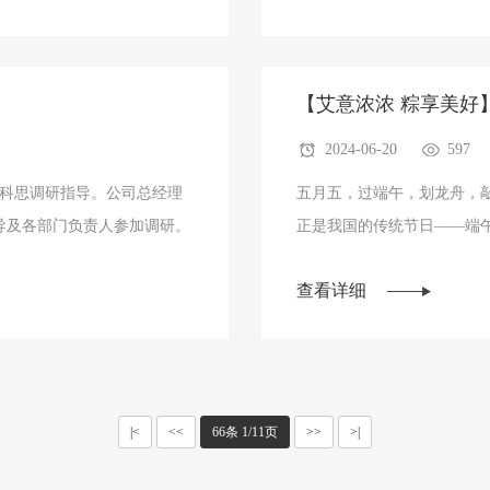
!
【艾意浓浓 粽享美好
2024-06-20
597
顺伊科思调研指导。公司总经理
五月五，过端午，划龙舟，
导及各部门负责人参加调研。
正是我国的传统节日——端
查看详细
|<
<<
66条 1/11页
>>
>|