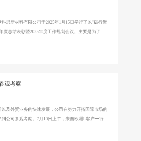
思新材料有限公司于2025年1月15日举行了以“砺行聚
4年度总结表彰暨2025年度工作规划会议。主要是为了回
，分析问题，表彰先进，谋划未来，进一步规划2025年
总监张垚、公司总经理李云涛、抚顺、盘锦伊科思管理团
会议。
参观考察
新以及外贸业务的快速发展，公司在努力开拓国际市场的
到公司参观考察。7月10日上午，来自欧洲L客户一行到