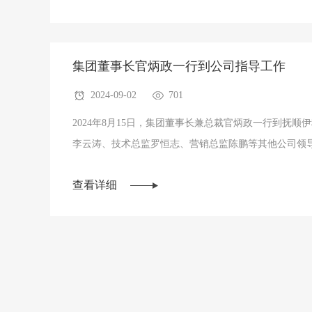
福，向全体伊科思人及家属表示衷心的感谢和崇高的敬意
集团董事长官炳政一行到公司指导工作
2024-09-02
701
2024年8月15日，集团董事长兼总裁官炳政一行到抚
李云涛、技术总监罗恒志、营销总监陈鹏等其他公司领
查看详细