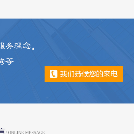
言
/ ONLINE MESSAGE