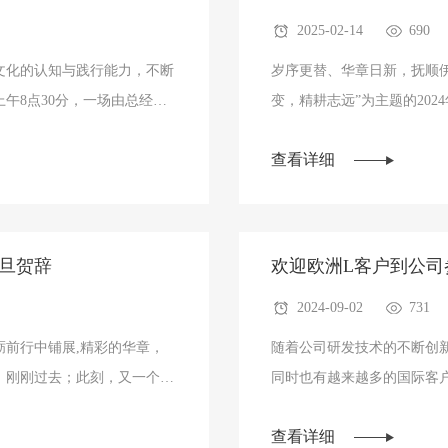
2025-02-14
690
文化的认知与践行能力，不断
岁序更替、华章日新，抚顺伊科
午8点30分，一场由总经理
变，精耕志远”为主题的202
合格的伊科思人”的文化专题
顾一年以来的工作，总结经验
查看详细
过线上、线下两种方式，共同
公司发展的方向。集团财务
队及优秀员工代表出席本次
元旦贺辞
欢迎欧洲L客户到公司
2024-09-02
731
前行中铺展,精彩的华章，
随着公司研发技术的不断创
，刚刚过去；此刻，又一个充
同时也有越来越多的国际客户
表公司，向长期以来关心支持
我公司参观考察。
查看详细
友致以诚挚的问候和美好的祝