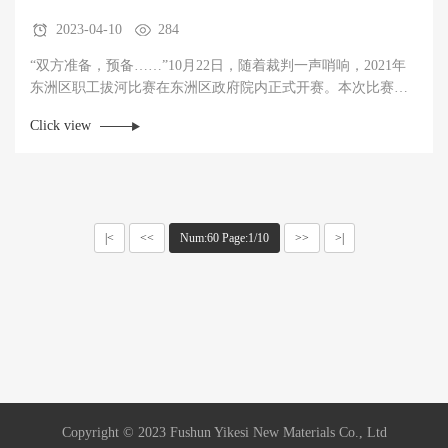
2023-04-10
284
“双方准备，预备……”10月22日，随着裁判一声哨响，2021年
东洲区职工拔河比赛在东洲区政府院内正式开赛。本次比赛共
有东洲区内企事业单位、党政机关等31支队伍参加，每队派出
Click view
15名队员。公司通过选拔推荐，最终挑选出十五位兼具力量与
技巧的优秀队员，由副总经理林慧忠担任领队，代表公司参加
本次拔河比赛。
|<
<<
Num:60 Page:1/10
>>
>|
Copyright © 2023 Fushun Yikesi New Materials Co., Ltd