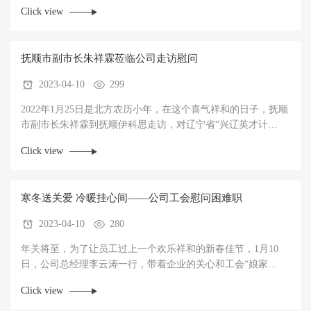
落实各级政府的措施与要求，当好“守门人”，严守“防疫关”，始
Click view
终保持高度警惕之心，恪尽防疫之责，严格遵守园区防疫闭环
管理，确保生产运行安全有序。
抚顺市副市长朱祥霖莅临公司走访慰问
2023-04-10
299
2022年1月25日是北方农历小年，在这个喜气祥和的日子，抚顺
市副市长朱祥霖到抚顺伊科思走访，对辽宁省“兴辽英才计
划”创业领军人才、公司总经理李云涛进行慰问，送来新春佳节
Click view
的问候和祝福。
寒冬送关爱 冷暖挂心间——公司工会慰问困难职
2023-04-10
280
年关将至，为了让员工过上一个欢乐祥和的新春佳节，1月10
日，公司总经理李云涛一行，带着企业的关心和工会“娘家
人”的牵挂，走访慰问了公司困难职工，并送上了慰问金、生活
Click view
物品及节日的祝福，把温暖送到困难职工心坎上。