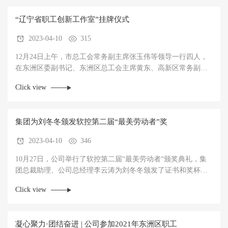
“辽宁省职工创新工作室”挂牌仪式
2023-04-10
315
12月24日上午，市总工会常务副主席张玉伟等领导一行四人，
在东洲区委副书记、东洲区总工会主席黄东、高新区常务副主
任、工会主席张春民等相关领导陪同下莅临公司开展辽宁省职
Click view
工创新工作室挂牌仪式。“职工创新工作室”的成立旨在进一步
弘扬新时代劳模和工匠精神，充分发挥示范引领作用，激发广
大职工的创新热情。
集团为刘冬冬颁发软控第二届“最美劳动者”奖
2023-04-10
346
10月27日，公司举行了软控第二届“最美劳动者“颁奖典礼，集
团总裁助理、公司总经理李云涛为刘冬冬颁发了证书和奖杯，
集团品牌文化办公室主任李令新、软控报编辑李苏惠莅临公
Click view
司，代表集团为获奖者颁发了奖品，并带来了集团副总裁向坤
宏的祝福视频，向总在视频中首先代表集团向刘冬冬获得此荣
誉表示祝贺，同时，他表示刘冬冬是伊科思人的代表，他的感
凝心聚力·团结奋进 | 公司参加2021年东洲区职工
人事迹和敬业精神激励着更多人向他学习。